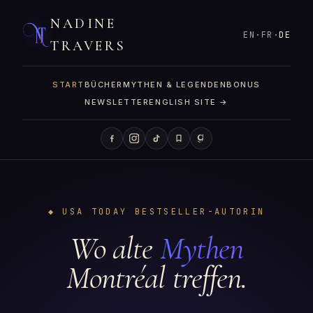
NADINE
EN
·
FR
·
DE
TRAVERS
START
BÜCHER
MYTHEN & LEGENDEN
BONUS
NEWSLETTER
ENGLISH SITE →
◆ USA TODAY BESTSELLER-AUTORIN
Wo alte
Mythen
Montréal treffen.